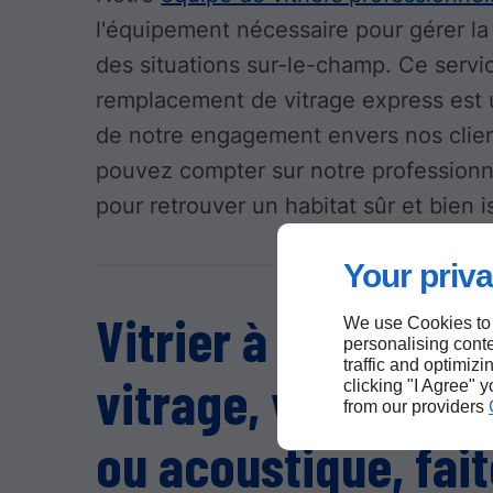
l'équipement nécessaire pour gérer la
des situations sur-le-champ. Ce servi
remplacement de vitrage express est
de notre engagement envers nos clie
pouvez compter sur notre profession
pour retrouver un habitat sûr et bien 
Your priva
Vitrier à Ham : dou
We use Cookies to
personalising conte
traffic and optimizi
vitrage, vitrage is
clicking "I Agree" 
from our providers
ou acoustique, fait