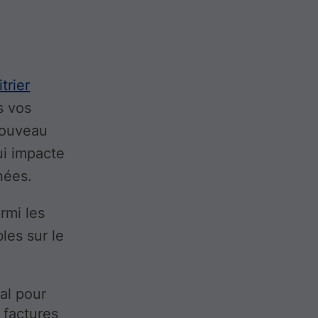
itrier
s vos
nouveau
ui impacte
nées.
rmi les
les sur le
al pour
s factures