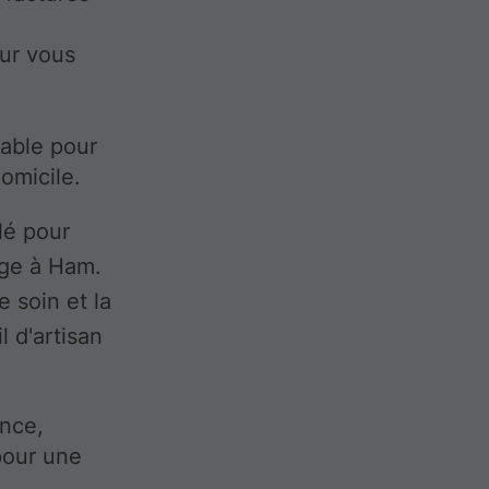
our vous
sable pour
omicile.
lé pour
age à Ham.
e soin et la
l d'artisan
ence,
pour une