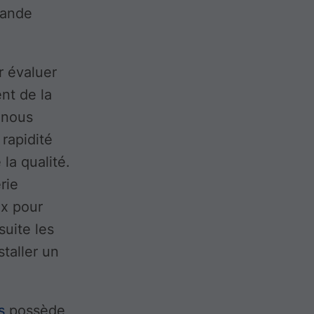
rande
 évaluer
nt de la
, nous
rapidité
la qualité.
rie
ux pour
suite les
taller un
s
possède