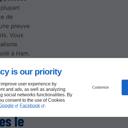
 plupart
ce de
 une preuve
nts. Vous
nalisme
isolé à Ham.
cy is our priority
ble
 improve user experience by
Customize
nt and ads, as well as analyzing
ng social networks functionalities. By
olant
you consent to the use of Cookies
Google
Facebook
.
es le