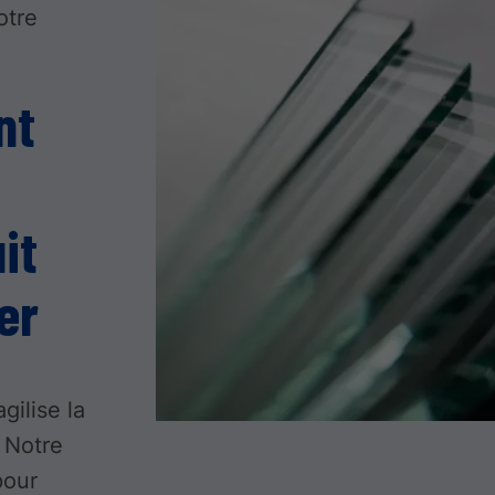
otre
nt
it
er
gilise la
. Notre
pour