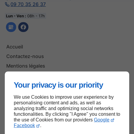
09 70 35 26 37
Lun - Ven :
08h - 17h
Accueil
Contactez-nous
Mentions légales
Plan du site
Your privacy is our priority
We use Cookies to improve user experience by
Haut de page
personalising content and ads, as well as
analyzing traffic and optimizing social networks
functionalities. By clicking "I Agree" you consent to
the use of Cookies from our providers
Google
Facebook
.