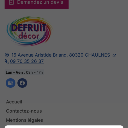
Demandez un devis
16 Avenue Aristide Briand,
80320
CHAULNES
09 70 35 26 37
Lun - Ven :
08h - 17h
Accueil
Contactez-nous
Mentions légales